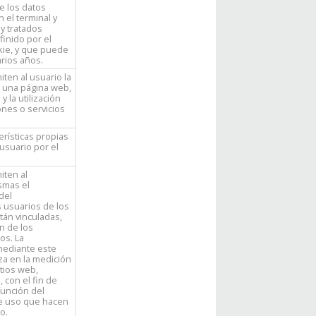
e los datos
 el terminal y
y tratados
inido por el
kie, y que puede
arios años.
ten al usuario la
e una página web,
y la utilización
ones o servicios
erísticas propias
usuario por el
iten al
smas el
del
 usuarios de los
tán vinculadas,
ón de los
os. La
mediante este
iza en la medición
itios web,
, con el fin de
función del
de uso que hacen
o.