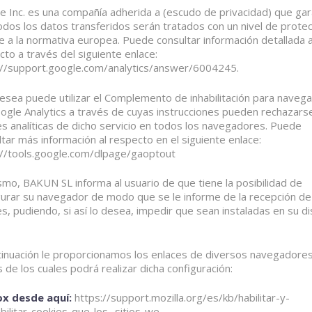
e Inc. es una compañía adherida a (escudo de privacidad) que gar
dos los datos transferidos serán tratados con un nivel de protec
e a la normativa europea. Puede consultar información detallada 
to a través del siguiente enlace:
://support.google.com/analytics/answer/6004245.
 desea puede utilizar el Complemento de inhabilitación para naveg
ogle Analytics a través de cuyas instrucciones pueden rechazarse
es analíticas de dicho servicio en todos los navegadores. Puede
tar más información al respecto en el siguiente enlace:
://tools.google.com/dlpage/gaoptout
smo, BAKUN SL informa al usuario de que tiene la posibilidad de
gurar su navegador de modo que se le informe de la recepción de
s, pudiendo, si así lo desea, impedir que sean instaladas en su d
tinuación le proporcionamos los enlaces de diversos navegadores
s de los cuales podrá realizar dicha configuración:
ox desde aquí:
https://support.mozilla.org/es/kb/habilitar-y-
bilitar-cookies-que-los- sitios-we