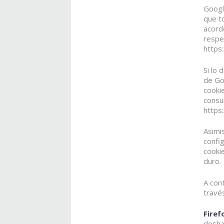
Googl
que to
acord
respec
https
Si lo
de Go
cooki
consul
https
Asimi
confi
cookie
duro.
A con
travé
Firef
desha