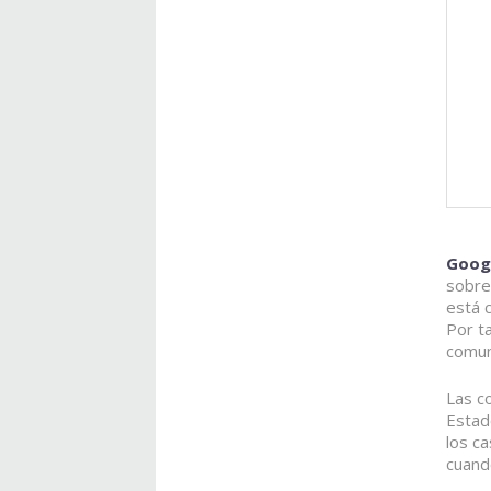
Googl
sobre 
está
Por ta
comun
Las c
Estad
los c
cuando