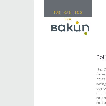
EUS
CAS
ENG
FRA
Pol
Una C
deter
otras
naveg
que c
recon
inter
intera