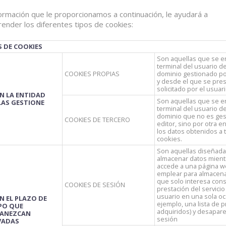
ormación que le proporcionamos a continuación, le ayudará a
ender los diferentes tipos de cookies:
S DE COOKIES
Son aquellas que se e
terminal del usuario 
COOKIES PROPIAS
dominio gestionado por
y desde el que se prest
solicitado por el usuar
N LA ENTIDAD
Son aquellas que se e
LAS GESTIONE
terminal del usuario 
dominio que no es ges
COOKIES DE TERCERO
editor, sino por otra e
los datos obtenidos a 
cookies.
Son aquellas diseñada
almacenar datos mient
accede a una página w
emplear para almacena
que solo interesa cons
COOKIES DE SESIÓN
prestación del servicio 
usuario en una sola oc
N EL PLAZO DE
ejemplo, una lista de 
PO QUE
adquiridos) y desapare
ANEZCAN
sesión
VADAS