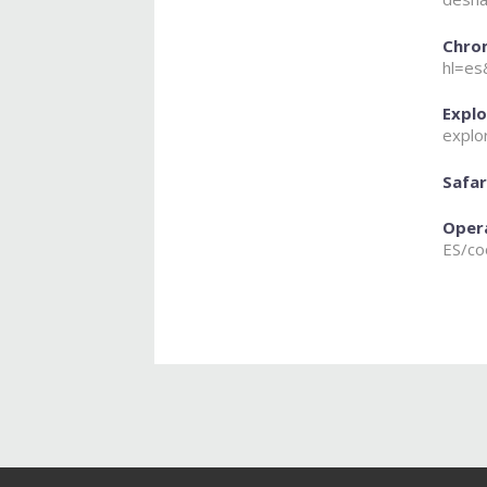
Chrom
hl=e
Explo
explo
Safar
Opera
ES/co