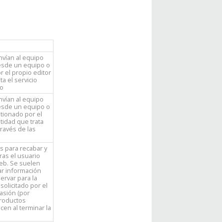
nvían al equipo
desde un equipo o
 el propio editor
a el servicio
io
nvían al equipo
desde un equipo o
tionado por el
ntidad que trata
través de las
s para recabar y
ras el usuario
eb. Se suelen
r información
ervar para la
solicitado por el
asión (por
productos
cen al terminar la