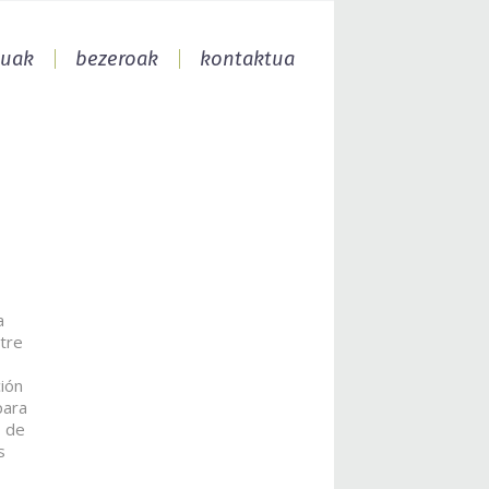
zuak
bezeroak
kontaktua
a
tre
ión
para
o de
s