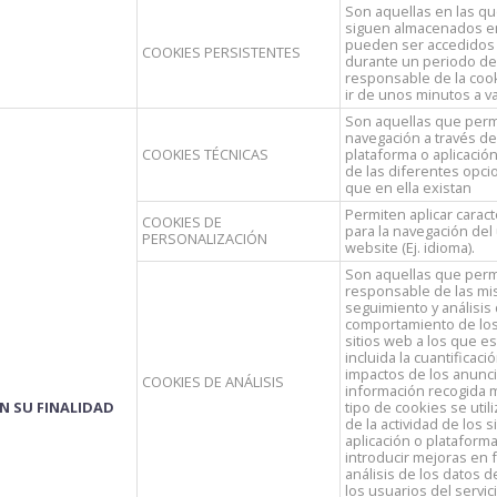
Son aquellas en las qu
siguen almacenados en
pueden ser accedidos 
COOKIES PERSISTENTES
durante un periodo def
responsable de la coo
ir de unos minutos a v
Son aquellas que permi
navegación a través d
COOKIES TÉCNICAS
plataforma o aplicación 
de las diferentes opci
que en ella existan
Permiten aplicar caract
COOKIES DE
para la navegación del 
PERSONALIZACIÓN
website (Ej. idioma).
Son aquellas que perm
responsable de las mi
seguimiento y análisis 
comportamiento de los
sitios web a los que es
incluida la cuantificaci
impactos de los anunci
COOKIES DE ANÁLISIS
información recogida 
N SU FINALIDAD
tipo de cookies se util
de la actividad de los s
aplicación o plataforma
introducir mejoras en 
análisis de los datos 
los usuarios del servici