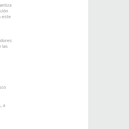
antiza
ción
a este
adores
 las
isco
, a