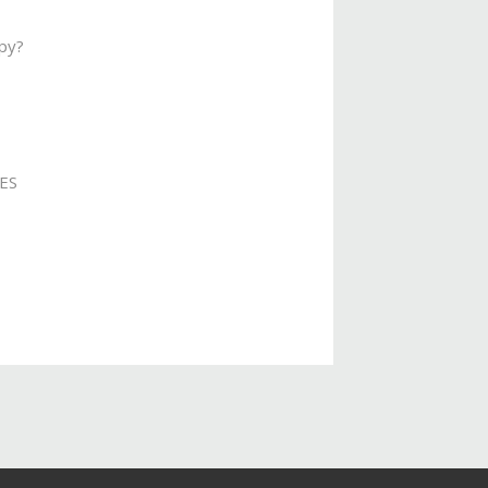
py?
_ES